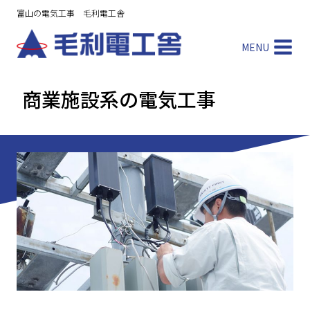
内
富山の電気工事 毛利電工舎
容
を
MENU
ス
キ
商業施設系の電気工事
ッ
プ